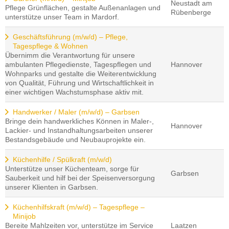
Neustadt am
Pflege Grünflächen, gestalte Außenanlagen und
Rübenberge
unterstütze unser Team in Mardorf.
Geschäftsführung (m/w/d) – Pflege,
Tagespflege & Wohnen
Übernimm die Verantwortung für unsere
ambulanten Pflegedienste, Tagespflegen und
Hannover
Wohnparks und gestalte die Weiterentwicklung
von Qualität, Führung und Wirtschaftlichkeit in
einer wichtigen Wachstumsphase aktiv mit.
Handwerker / Maler (m/w/d) – Garbsen
Bringe dein handwerkliches Können in Maler-,
Hannover
Lackier- und Instandhaltungsarbeiten unserer
Bestandsgebäude und Neubauprojekte ein.
Küchenhilfe / Spülkraft (m/w/d)
Unterstütze unser Küchenteam, sorge für
Garbsen
Sauberkeit und hilf bei der Speisenversorgung
unserer Klienten in Garbsen.
Küchenhilfskraft (m/w/d) – Tagespflege –
Minijob
Bereite Mahlzeiten vor, unterstütze im Service
Laatzen