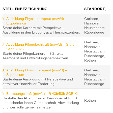
STELLENBEZEICHNUNG
STANDORT
Ausbildung Physiotherapeut (m/w/d)
Garbsen,
Ergophysica
Hannover,
Starte deine Karriere mit Perspektive –
Neustadt am
Ausbildung in den Ergophysica Therapiezentren.
Rübenberge
Garbsen,
Ausbildung Pflegefachkraft (m/w/d) – Start
Hannover,
Sept. 2026
Neustadt am
Starte deine Pflegekarriere mit Struktur,
Rübenberge,
Teamgeist und Entwicklungsperspektiven.
Rethen
Ausbildung Physiotherapeut (m/w/d) –
Garbsen,
Stipendium
Hannover,
Starte deine Ausbildung mit Perspektive und
Neustadt am
attraktiver finanzieller Förderung.
Rübenberge
Betreuungskraft (m/w/d) – § 43b/53b SGB XI
Gestalte den Alltag unserer Bewohner aktiv mit
Rethen
und schenke ihnen Gemeinschaft, Abwechslung
und wertvolle gemeinsame Zeit.