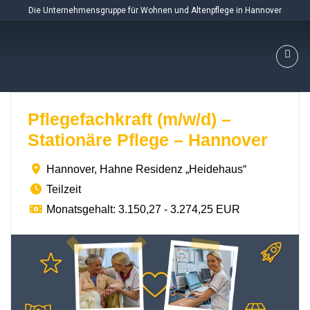
Skip
Die Unternehmensgruppe für Wohnen und Altenpflege in Hannover
to
content
Pflegefachkraft (m/w/d) –
Stationäre Pflege – Hannover
Hannover, Hahne Residenz „Heidehaus“
Teilzeit
Monatsgehalt: 3.150,27 - 3.274,25 EUR