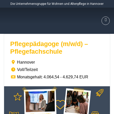
Skip
Die Unternehmensgruppe für Wohnen und Altenpflege in Hannover
to
content
Pflegepädagoge (m/w/d) –
Pflegefachschule
Hannover
Voll/Teilzeit
Monatsgehalt: 4.064,54 - 4.629,74 EUR