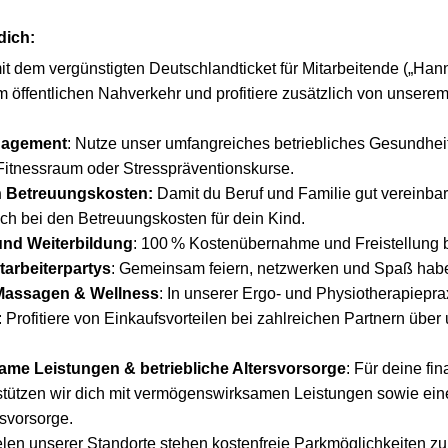
 dich:
it dem vergünstigten Deutschlandticket für Mitarbeitende („Han
 öffentlichen Nahverkehr und profitiere zusätzlich von unserem
nagement
: Nutze unser umfangreiches betriebliches Gesundhe
Fitnessraum oder Stresspräventionskurse.
 Betreuungskosten:
Damit du Beruf und Familie gut vereinbar
ich bei den Betreuungskosten für dein Kind.
 und Weiterbildung
: 100 % Kostenübernahme und Freistellung b
arbeiterpartys
: Gemeinsam feiern, netzwerken und Spaß hab
 Massagen & Wellness
: In unserer Ergo- und Physiotherapiepra
e: Profitiere von Einkaufsvorteilen bei zahlreichen Partnern über
me Leistungen & betriebliche Altersvorsorge
: Für deine fin
tützen wir dich mit vermögenswirksamen Leistungen sowie einer
rsvorsorge.
ielen unserer Standorte stehen kostenfreie Parkmöglichkeiten zu