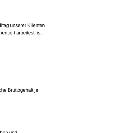
ltag unserer Klienten
ntiert arbeitest, ist
che Bruttogehalt je
chen und