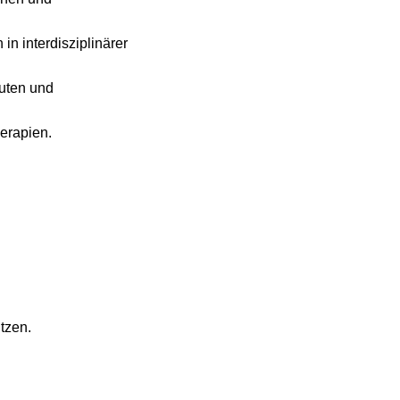
n interdisziplinärer
uten und
erapien.
tzen.