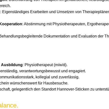
reich.
g
: Eigenständiges Erarbeiten und Umsetzen von Therapieplänen i
 Kooperation
: Abstimmung mit Physiotherapeuten, Ergotherape
 Behandlungsbegleitende Dokumentation und Evaluation der Th
Ausbildung
: Physiotherapeut (m/w/d).
genständig, verantwortungsbewusst und engagiert.
ommunikationsstark, kollegial und zuverlässig.
schein wünschenswert für Hausbesuche.
tschaft, gelegentlich den Standort Hannover-Stöcken zu unterstü
alance.