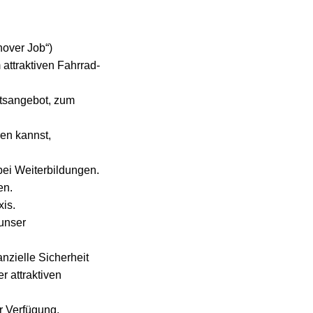
nover Job“)
 attraktiven Fahrrad-
itsangebot, zum
en kannst,
ei Weiterbildungen.
en.
xis.
 unser
anzielle Sicherheit
 attraktiven
r Verfügung.