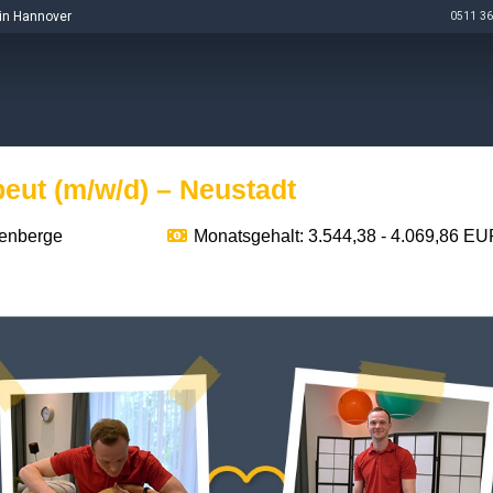
in Hannover
0511 36
eut (m/w/d) – Neustadt
enberge
Monatsgehalt: 3.544,38 - 4.069,86 E