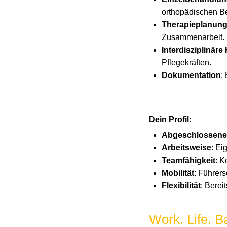
orthopädischen Be
Therapieplanun
Zusammenarbeit.
Interdisziplinäre
Pflegekräften.
Dokumentation
:
Dein Profil:
Abgeschlossene
Arbeitsweise
: Ei
Teamfähigkeit
: K
Mobilität
: Führer
Flexibilität
: Berei
Work. Life. B