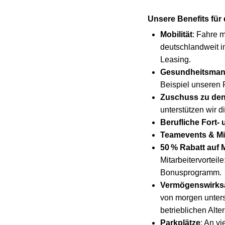
Unsere Benefits für
Mobilität
: Fahre m
deutschlandweit im
Leasing.
Gesundheitsma
Beispiel unseren 
Zuschuss zu den
unterstützen wir d
Berufliche Fort-
Teamevents & Mit
50 % Rabatt auf
Mitarbeitervorteil
Bonusprogramm.
Vermögenswirksa
von morgen unters
betrieblichen Alte
Parkplätze
: An v