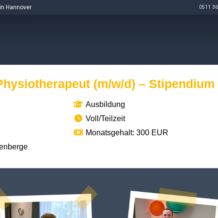
in Hannover
0511 36
hysiotherapeut (m/w/d) – Stipendium
Ausbildung
Voll/Teilzeit
Monatsgehalt: 300 EUR
enberge