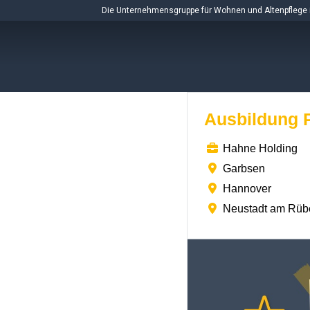
Skip
Die Unternehmensgruppe für Wohnen und Altenpflege 
to
content
Ausbildung P
Hahne Holding
Garbsen
Hannover
Neustadt am Rüb