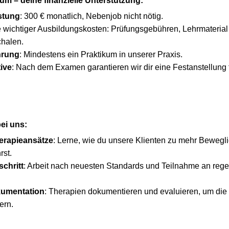
um – deine finanzielle Unterstützung:
astung
: 300 € monatlich, Nebenjob nicht nötig.
wichtiger Ausbildungskosten: Prüfungsgebühren, Lehrmaterial
halen.
hrung
: Mindestens ein Praktikum in unserer Praxis.
ive
: Nach dem Examen garantieren wir dir eine Festanstellung
ei uns:
erapieansätze
: Lerne, wie du unsere Klienten zu mehr Bewegli
rst.
schritt
: Arbeit nach neuesten Standards und Teilnahme an reg
kumentation
: Therapien dokumentieren und evaluieren, um die
ern.