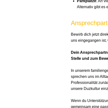
Parkplätze
: An v
Alternativ gibt es
Ansprechpart
Bewirb dich jetzt dir
uns eingegangen ist, 
Dein Ansprechpartner
Stelle und zum Bewe
In unserem familieng
sprechen uns im Allta
Professionalität zunä
unsere Duzkultur einz
Wenn du Unterstützun
gemeinsam eine pas