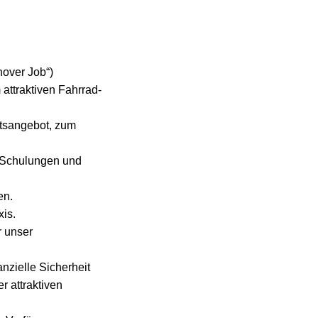
nover Job“)
 attraktiven Fahrrad-
itsangebot, zum
h Schulungen und
en.
xis.
r unser
anzielle Sicherheit
 attraktiven