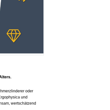
lters.
hmerzlinderer oder
Ergophysica und
insam, wertschätzend