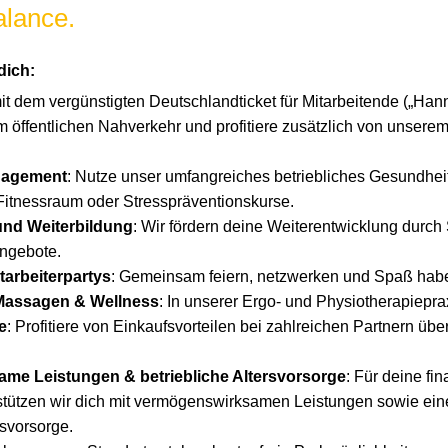
alance.
dich:
it dem vergünstigten Deutschlandticket für Mitarbeitende („Han
 öffentlichen Nahverkehr und profitiere zusätzlich von unserem
nagement
: Nutze unser umfangreiches betriebliches Gesundhe
Fitnessraum oder Stresspräventionskurse.
 und Weiterbildung
: Wir fördern deine Weiterentwicklung durc
angebote.
arbeiterpartys
: Gemeinsam feiern, netzwerken und Spaß hab
 Massagen & Wellness
: In unserer Ergo- und Physiotherapiepra
e
: Profitiere von Einkaufsvorteilen bei zahlreichen Partnern übe
same
Leistungen & betriebliche Altersvorsorge
: Für deine fin
tützen wir dich mit vermögenswirksamen Leistungen sowie einer
rsvorsorge.