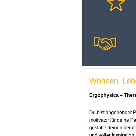
Wohnen. Lebe
Ergophysica – Thera
Du bist angehender P
motivator für deine 
gestalte deinen beru
und voller Inspiration.