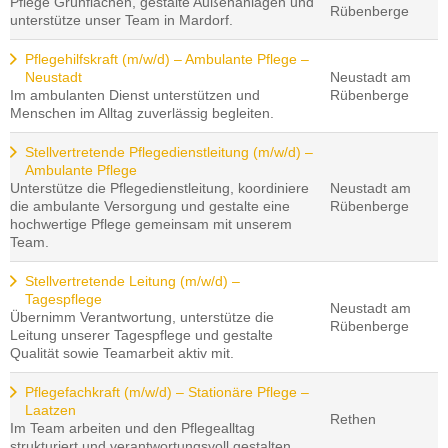
Pflege Grünflächen, gestalte Außenanlagen und
Rübenberge
unterstütze unser Team in Mardorf.
Pflegehilfskraft (m/w/d) – Ambulante Pflege –
Neustadt
Neustadt am
Im ambulanten Dienst unterstützen und
Rübenberge
Menschen im Alltag zuverlässig begleiten.
Stellvertretende Pflegedienstleitung (m/w/d) –
Ambulante Pflege
Unterstütze die Pflegedienstleitung, koordiniere
Neustadt am
die ambulante Versorgung und gestalte eine
Rübenberge
hochwertige Pflege gemeinsam mit unserem
Team.
Stellvertretende Leitung (m/w/d) –
Tagespflege
Neustadt am
Übernimm Verantwortung, unterstütze die
Rübenberge
Leitung unserer Tagespflege und gestalte
Qualität sowie Teamarbeit aktiv mit.
Pflegefachkraft (m/w/d) – Stationäre Pflege –
Laatzen
Rethen
Im Team arbeiten und den Pflegealltag
strukturiert und verantwortungsvoll gestalten.