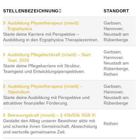
STELLENBEZEICHNUNG
STANDORT
Ausbildung Physiotherapeut (m/w/d)
Garbsen,
Ergophysica
Hannover,
Starte deine Karriere mit Perspektive –
Neustadt am
Ausbildung in den Ergophysica Therapiezentren.
Rübenberge
Garbsen,
Ausbildung Pflegefachkraft (m/w/d) – Start
Hannover,
Sept. 2026
Neustadt am
Starte deine Pflegekarriere mit Struktur,
Rübenberge,
Teamgeist und Entwicklungsperspektiven.
Rethen
Ausbildung Physiotherapeut (m/w/d) –
Garbsen,
Stipendium
Hannover,
Starte deine Ausbildung mit Perspektive und
Neustadt am
attraktiver finanzieller Förderung.
Rübenberge
Betreuungskraft (m/w/d) – § 43b/53b SGB XI
Gestalte den Alltag unserer Bewohner aktiv mit
Rethen
und schenke ihnen Gemeinschaft, Abwechslung
und wertvolle gemeinsame Zeit.