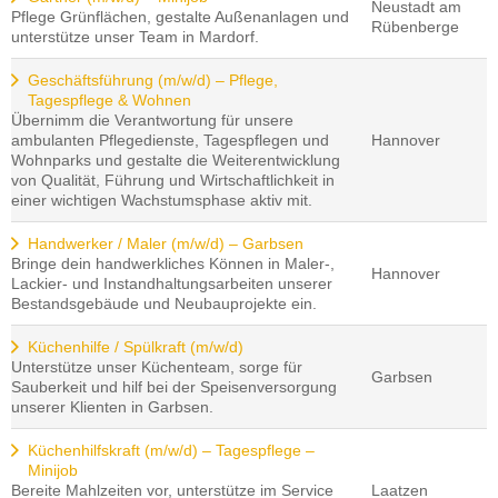
Neustadt am
Pflege Grünflächen, gestalte Außenanlagen und
Rübenberge
unterstütze unser Team in Mardorf.
Geschäftsführung (m/w/d) – Pflege,
Tagespflege & Wohnen
Übernimm die Verantwortung für unsere
ambulanten Pflegedienste, Tagespflegen und
Hannover
Wohnparks und gestalte die Weiterentwicklung
von Qualität, Führung und Wirtschaftlichkeit in
einer wichtigen Wachstumsphase aktiv mit.
Handwerker / Maler (m/w/d) – Garbsen
Bringe dein handwerkliches Können in Maler-,
Hannover
Lackier- und Instandhaltungsarbeiten unserer
Bestandsgebäude und Neubauprojekte ein.
Küchenhilfe / Spülkraft (m/w/d)
Unterstütze unser Küchenteam, sorge für
Garbsen
Sauberkeit und hilf bei der Speisenversorgung
unserer Klienten in Garbsen.
Küchenhilfskraft (m/w/d) – Tagespflege –
Minijob
Bereite Mahlzeiten vor, unterstütze im Service
Laatzen