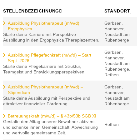
STELLENBEZEICHNUNG
STANDORT
Ausbildung Physiotherapeut (m/w/d)
Garbsen,
Ergophysica
Hannover,
Starte deine Karriere mit Perspektive –
Neustadt am
Ausbildung in den Ergophysica Therapiezentren.
Rübenberge
Garbsen,
Ausbildung Pflegefachkraft (m/w/d) – Start
Hannover,
Sept. 2026
Neustadt am
Starte deine Pflegekarriere mit Struktur,
Rübenberge,
Teamgeist und Entwicklungsperspektiven.
Rethen
Ausbildung Physiotherapeut (m/w/d) –
Garbsen,
Stipendium
Hannover,
Starte deine Ausbildung mit Perspektive und
Neustadt am
attraktiver finanzieller Förderung.
Rübenberge
Betreuungskraft (m/w/d) – § 43b/53b SGB XI
Gestalte den Alltag unserer Bewohner aktiv mit
Rethen
und schenke ihnen Gemeinschaft, Abwechslung
und wertvolle gemeinsame Zeit.