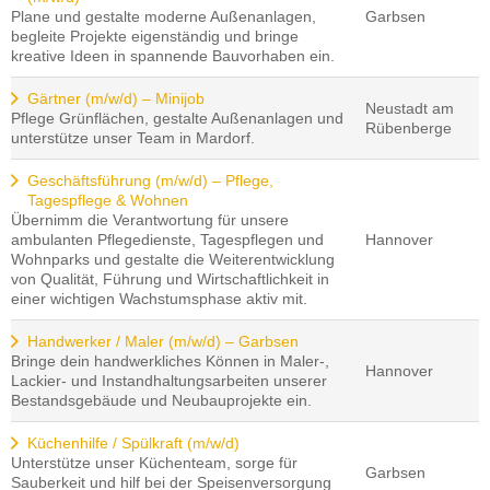
Plane und gestalte moderne Außenanlagen,
Garbsen
begleite Projekte eigenständig und bringe
kreative Ideen in spannende Bauvorhaben ein.
Gärtner (m/w/d) – Minijob
Neustadt am
Pflege Grünflächen, gestalte Außenanlagen und
Rübenberge
unterstütze unser Team in Mardorf.
Geschäftsführung (m/w/d) – Pflege,
Tagespflege & Wohnen
Übernimm die Verantwortung für unsere
ambulanten Pflegedienste, Tagespflegen und
Hannover
Wohnparks und gestalte die Weiterentwicklung
von Qualität, Führung und Wirtschaftlichkeit in
einer wichtigen Wachstumsphase aktiv mit.
Handwerker / Maler (m/w/d) – Garbsen
Bringe dein handwerkliches Können in Maler-,
Hannover
Lackier- und Instandhaltungsarbeiten unserer
Bestandsgebäude und Neubauprojekte ein.
Küchenhilfe / Spülkraft (m/w/d)
Unterstütze unser Küchenteam, sorge für
Garbsen
Sauberkeit und hilf bei der Speisenversorgung