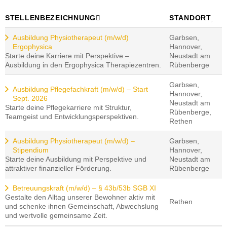
STELLENBEZEICHNUNG
STANDORT
Ausbildung Physiotherapeut (m/w/d)
Garbsen,
Ergophysica
Hannover,
Starte deine Karriere mit Perspektive –
Neustadt am
Ausbildung in den Ergophysica Therapiezentren.
Rübenberge
Garbsen,
Ausbildung Pflegefachkraft (m/w/d) – Start
Hannover,
Sept. 2026
Neustadt am
Starte deine Pflegekarriere mit Struktur,
Rübenberge,
Teamgeist und Entwicklungsperspektiven.
Rethen
Ausbildung Physiotherapeut (m/w/d) –
Garbsen,
Stipendium
Hannover,
Starte deine Ausbildung mit Perspektive und
Neustadt am
attraktiver finanzieller Förderung.
Rübenberge
Betreuungskraft (m/w/d) – § 43b/53b SGB XI
Gestalte den Alltag unserer Bewohner aktiv mit
Rethen
und schenke ihnen Gemeinschaft, Abwechslung
und wertvolle gemeinsame Zeit.