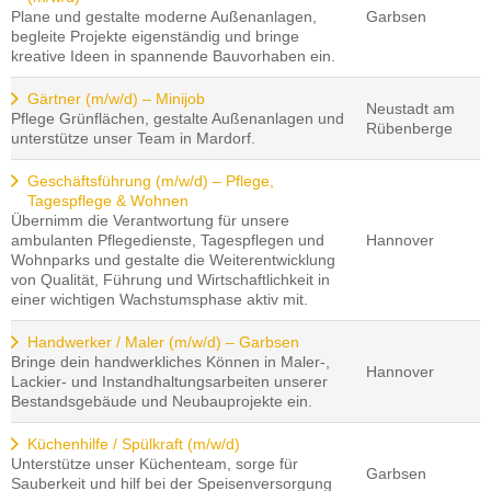
Plane und gestalte moderne Außenanlagen,
Garbsen
begleite Projekte eigenständig und bringe
kreative Ideen in spannende Bauvorhaben ein.
Gärtner (m/w/d) – Minijob
Neustadt am
Pflege Grünflächen, gestalte Außenanlagen und
Rübenberge
unterstütze unser Team in Mardorf.
Geschäftsführung (m/w/d) – Pflege,
Tagespflege & Wohnen
Übernimm die Verantwortung für unsere
ambulanten Pflegedienste, Tagespflegen und
Hannover
Wohnparks und gestalte die Weiterentwicklung
von Qualität, Führung und Wirtschaftlichkeit in
einer wichtigen Wachstumsphase aktiv mit.
Handwerker / Maler (m/w/d) – Garbsen
Bringe dein handwerkliches Können in Maler-,
Hannover
Lackier- und Instandhaltungsarbeiten unserer
Bestandsgebäude und Neubauprojekte ein.
Küchenhilfe / Spülkraft (m/w/d)
Unterstütze unser Küchenteam, sorge für
Garbsen
Sauberkeit und hilf bei der Speisenversorgung