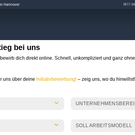
in Hannover
0511 36
tieg bei uns
nd bewirb dich direkt online. Schnell, unkompliziert und ganz o
r uns über deine
Initiativbewerbung!
– zeig uns, wo du hinwillst!
UNTERNEHMENSBERE
SOLL ARBEITSMODELL