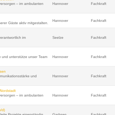
versorgen – im ambulanten
Hannover
Fachkraft
Hannover
Fachkraft
rer Gäste aktiv mitgestalten.
erantwortlich im
Seelze
Fachkraft
e und unterstütze unser Team
Hannover
Fachkraft
esen
mmunikationsstärke und
Hannover
Fachkraft
 Nordstadt
versorgen – im ambulanten
Hannover
Fachkraft
w/d)
eite Projekte eigenständig
Garbsen
Fachkraft