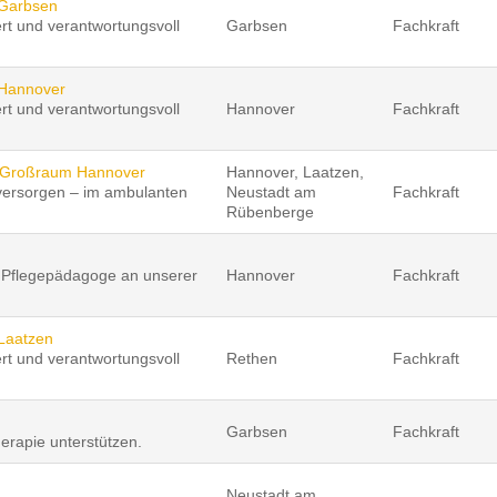
– Garbsen
ert und verantwortungsvoll
Garbsen
Fachkraft
– Hannover
ert und verantwortungsvoll
Hannover
Fachkraft
 – Großraum Hannover
Hannover, Laatzen,
versorgen – im ambulanten
Neustadt am
Fachkraft
Rübenberge
s Pflegepädagoge an unserer
Hannover
Fachkraft
 Laatzen
ert und verantwortungsvoll
Rethen
Fachkraft
Garbsen
Fachkraft
erapie unterstützen.
Neustadt am