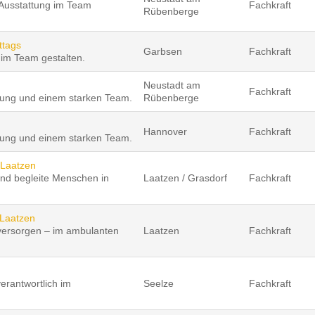
 Ausstattung im Team
Fachkraft
Rübenberge
ttags
Garbsen
Fachkraft
im Team gestalten.
Neustadt am
Fachkraft
ttung und einem starken Team.
Rübenberge
Hannover
Fachkraft
ttung und einem starken Team.
 Laatzen
nd begleite Menschen in
Laatzen / Grasdorf
Fachkraft
 Laatzen
versorgen – im ambulanten
Laatzen
Fachkraft
erantwortlich im
Seelze
Fachkraft