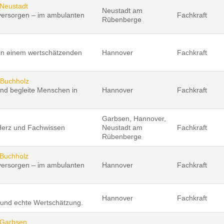
 Neustadt
Neustadt am
versorgen – im ambulanten
Fachkraft
Rübenberge
 in einem wertschätzenden
Hannover
Fachkraft
 Buchholz
nd begleite Menschen in
Hannover
Fachkraft
Garbsen, Hannover,
 Herz und Fachwissen
Neustadt am
Fachkraft
Rübenberge
 Buchholz
versorgen – im ambulanten
Hannover
Fachkraft
Hannover
Fachkraft
 und echte Wertschätzung.
– Garbsen