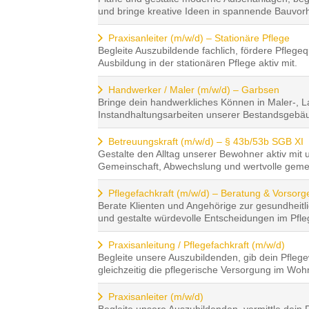
und bringe kreative Ideen in spannende Bauvor
Praxisanleiter (m/w/d) – Stationäre Pflege
Begleite Auszubildende fachlich, fördere Pflegequ
Ausbildung in der stationären Pflege aktiv mit.
Handwerker / Maler (m/w/d) – Garbsen
Bringe dein handwerkliches Können in Maler-, L
Instandhaltungsarbeiten unserer Bestandsgebä
Betreuungskraft (m/w/d) – § 43b/53b SGB XI
Gestalte den Alltag unserer Bewohner aktiv mit
Gemeinschaft, Abwechslung und wertvolle geme
Pflegefachkraft (m/w/d) – Beratung & Vorsor
Berate Klienten und Angehörige zur gesundheit
und gestalte würdevolle Entscheidungen im Pflege
Praxisanleitung / Pflegefachkraft (m/w/d)
Begleite unsere Auszubildenden, gib dein Pflege
gleichzeitig die pflegerische Versorgung im Woh
Praxisanleiter (m/w/d)
Begleite unsere Auszubildenden, vermittle dein 