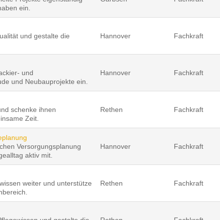
haben ein.
alität und gestalte die
Hannover
Fachkraft
ackier- und
Hannover
Fachkraft
ude und Neubauprojekte ein.
 und schenke ihnen
Rethen
Fachkraft
insame Zeit.
geplanung
lichen Versorgungsplanung
Hannover
Fachkraft
alltag aktiv mit.
wissen weiter und unterstütze
Rethen
Fachkraft
nbereich.
Pflegewissen und gestalte die
Rethen
Fachkraft