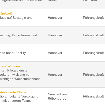
g (m/w/d)
luss auf Strategie und
Hannover
Führungskraft
waltung, führe Teams und
Hannover
Führungskraft
te unser Facility
Hannover
Führungskraft
lege & Wohnen
ten Pflegedienste,
eiterentwicklung von
Hannover
Führungskraft
er wichtigen Wachstumsphase
– Ambulante Pflege
Neustadt am
e die ambulante Versorgung
Führungskraft
Rübenberge
am mit unserem Team.