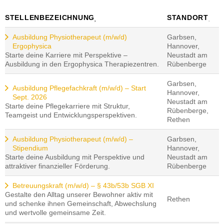
STELLENBEZEICHNUNG
STANDORT
Ausbildung Physiotherapeut (m/w/d)
Garbsen,
Ergophysica
Hannover,
Starte deine Karriere mit Perspektive –
Neustadt am
Ausbildung in den Ergophysica Therapiezentren.
Rübenberge
Garbsen,
Ausbildung Pflegefachkraft (m/w/d) – Start
Hannover,
Sept. 2026
Neustadt am
Starte deine Pflegekarriere mit Struktur,
Rübenberge,
Teamgeist und Entwicklungsperspektiven.
Rethen
Ausbildung Physiotherapeut (m/w/d) –
Garbsen,
Stipendium
Hannover,
Starte deine Ausbildung mit Perspektive und
Neustadt am
attraktiver finanzieller Förderung.
Rübenberge
Betreuungskraft (m/w/d) – § 43b/53b SGB XI
Gestalte den Alltag unserer Bewohner aktiv mit
Rethen
und schenke ihnen Gemeinschaft, Abwechslung
und wertvolle gemeinsame Zeit.