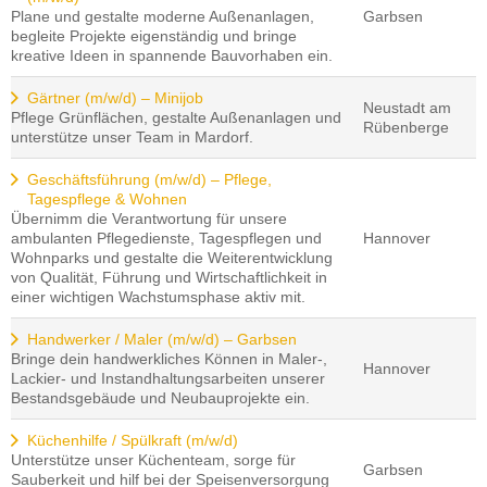
Plane und gestalte moderne Außenanlagen,
Garbsen
begleite Projekte eigenständig und bringe
kreative Ideen in spannende Bauvorhaben ein.
Gärtner (m/w/d) – Minijob
Neustadt am
Pflege Grünflächen, gestalte Außenanlagen und
Rübenberge
unterstütze unser Team in Mardorf.
Geschäftsführung (m/w/d) – Pflege,
Tagespflege & Wohnen
Übernimm die Verantwortung für unsere
ambulanten Pflegedienste, Tagespflegen und
Hannover
Wohnparks und gestalte die Weiterentwicklung
von Qualität, Führung und Wirtschaftlichkeit in
einer wichtigen Wachstumsphase aktiv mit.
Handwerker / Maler (m/w/d) – Garbsen
Bringe dein handwerkliches Können in Maler-,
Hannover
Lackier- und Instandhaltungsarbeiten unserer
Bestandsgebäude und Neubauprojekte ein.
Küchenhilfe / Spülkraft (m/w/d)
Unterstütze unser Küchenteam, sorge für
Garbsen
Sauberkeit und hilf bei der Speisenversorgung