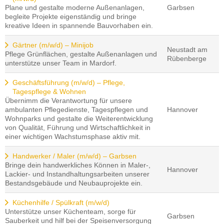
Plane und gestalte moderne Außenanlagen,
Garbsen
begleite Projekte eigenständig und bringe
kreative Ideen in spannende Bauvorhaben ein.
Gärtner (m/w/d) – Minijob
Neustadt am
Pflege Grünflächen, gestalte Außenanlagen und
Rübenberge
unterstütze unser Team in Mardorf.
Geschäftsführung (m/w/d) – Pflege,
Tagespflege & Wohnen
Übernimm die Verantwortung für unsere
ambulanten Pflegedienste, Tagespflegen und
Hannover
Wohnparks und gestalte die Weiterentwicklung
von Qualität, Führung und Wirtschaftlichkeit in
einer wichtigen Wachstumsphase aktiv mit.
Handwerker / Maler (m/w/d) – Garbsen
Bringe dein handwerkliches Können in Maler-,
Hannover
Lackier- und Instandhaltungsarbeiten unserer
Bestandsgebäude und Neubauprojekte ein.
Küchenhilfe / Spülkraft (m/w/d)
Unterstütze unser Küchenteam, sorge für
Garbsen
Sauberkeit und hilf bei der Speisenversorgung