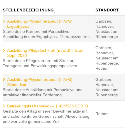
STELLENBEZEICHNUNG
STANDORT
Ausbildung Physiotherapeut (m/w/d)
Garbsen,
Ergophysica
Hannover,
Starte deine Karriere mit Perspektive –
Neustadt am
Ausbildung in den Ergophysica Therapiezentren.
Rübenberge
Garbsen,
Ausbildung Pflegefachkraft (m/w/d) – Start
Hannover,
Sept. 2026
Neustadt am
Starte deine Pflegekarriere mit Struktur,
Rübenberge,
Teamgeist und Entwicklungsperspektiven.
Rethen
Ausbildung Physiotherapeut (m/w/d) –
Garbsen,
Stipendium
Hannover,
Starte deine Ausbildung mit Perspektive und
Neustadt am
attraktiver finanzieller Förderung.
Rübenberge
Betreuungskraft (m/w/d) – § 43b/53b SGB XI
Gestalte den Alltag unserer Bewohner aktiv mit
Rethen
und schenke ihnen Gemeinschaft, Abwechslung
und wertvolle gemeinsame Zeit.