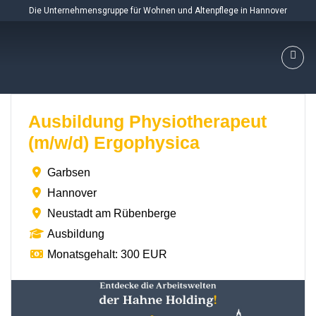
Skip
Die Unternehmensgruppe für Wohnen und Altenpflege in Hannover
to
content
Ausbildung Physiotherapeut
(m/w/d) Ergophysica
Garbsen
Hannover
Neustadt am Rübenberge
Ausbildung
Monatsgehalt: 300 EUR