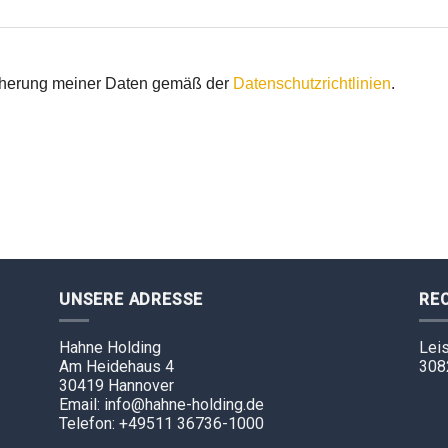
icherung meiner Daten gemäß der
Datenschutzrichtlinien
.
UNSERE ADRESSE
RE
Hahne Holding
Leis
Am Heidehaus 4
308
30419 Hannover
Email: info@hahne-holding.de
Telefon: +49511 36736-1000