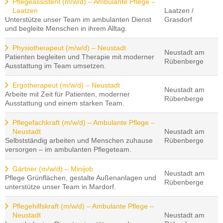
Pflegeassistent (m/w/d) – Ambulante Pflege –
Laatzen
Laatzen /
Unterstütze unser Team im ambulanten Dienst
Grasdorf
und begleite Menschen in ihrem Alltag.
Physiotherapeut (m/w/d) – Neustadt
Neustadt am
Patienten begleiten und Therapie mit moderner
Rübenberge
Ausstattung im Team umsetzen.
Ergotherapeut (m/w/d) – Neustadt
Neustadt am
Arbeite mit Zeit für Patienten, moderner
Rübenberge
Ausstattung und einem starken Team.
Pflegefachkraft (m/w/d) – Ambulante Pflege –
Neustadt
Neustadt am
Selbstständig arbeiten und Menschen zuhause
Rübenberge
versorgen – im ambulanten Pflegeteam.
Gärtner (m/w/d) – Minijob
Neustadt am
Pflege Grünflächen, gestalte Außenanlagen und
Rübenberge
unterstütze unser Team in Mardorf.
Pflegehilfskraft (m/w/d) – Ambulante Pflege –
Neustadt
Neustadt am