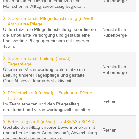
Im ambulanten Dienst unterstützen und
Rübenberge
Menschen im Alltag zuverlässig begleiten.
Stellvertretende Pflegedienstleitung (m/w/d) –
Ambulante Pflege
Unterstütze die Pflegedienstleitung, koordiniere
Neustadt am
die ambulante Versorgung und gestalte eine
Rübenberge
hochwertige Pflege gemeinsam mit unserem
Team.
Stellvertretende Leitung (m/w/d) –
Tagespflege
Neustadt am
Übernimm Verantwortung, unterstütze die
Rübenberge
Leitung unserer Tagespflege und gestalte
Qualität sowie Teamarbeit aktiv mit.
Pflegefachkraft (m/w/d) – Stationäre Pflege –
Laatzen
Rethen
Im Team arbeiten und den Pflegealltag
strukturiert und verantwortungsvoll gestalten.
Betreuungskraft (m/w/d) – § 43b/53b SGB XI
Gestalte den Alltag unserer Bewohner aktiv mit
Rethen
und schenke ihnen Gemeinschaft, Abwechslung
und wertvolle gemeinsame Zeit.